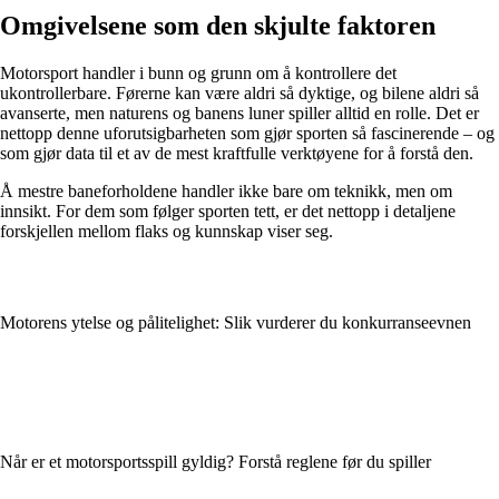
Omgivelsene som den skjulte faktoren
Motorsport handler i bunn og grunn om å kontrollere det
ukontrollerbare. Førerne kan være aldri så dyktige, og bilene aldri så
avanserte, men naturens og banens luner spiller alltid en rolle. Det er
nettopp denne uforutsigbarheten som gjør sporten så fascinerende – og
som gjør data til et av de mest kraftfulle verktøyene for å forstå den.
Å mestre baneforholdene handler ikke bare om teknikk, men om
innsikt. For dem som følger sporten tett, er det nettopp i detaljene
forskjellen mellom flaks og kunnskap viser seg.
Motorens ytelse og pålitelighet: Slik vurderer du konkurranseevnen
Når er et motorsportsspill gyldig? Forstå reglene før du spiller