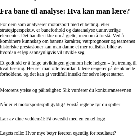
Fra bane til analyse: Hva kan man lære?
For dem som analyserer motorsport med et betting- eller
strategiperspektiv, er baneforhold og dataanalyse uunnværlige
elementer. Det handler ikke om å gjette, men om å forstå. Ved å
kombinere kunnskap om banens karakter, værprognoser og teamenes
historiske prestasjoner kan man danne et mer realistisk bilde av
hvordan et løp sannsynligvis vil utvikle seg.
Et godt råd er å følge utviklingen gjennom hele helgen – fra trening til
kvalifisering. Her ser man ofte hvordan bilene reagerer på de aktuelle
forholdene, og det kan gi verdifull innsikt før selve løpet starter.
Motorens ytelse og pålitelighet: Slik vurderer du konkurranseevnen
Når er et motorsportsspill gyldig? Forstå reglene før du spiller
Lær av dine veddemål: Få oversikt med en enkel logg
Lagets rolle: Hvor mye betyr føreren egentlig for resultatet?