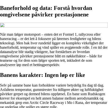
Baneforhold og data: Forstå hvordan
omgivelsene påvirker prestasjonene
Når man følger motorsport – enten det er Formel 1, rallycross eller
baneracing – er det lett å fokusere på førernes ferdigheter og bilens
teknologi. Men bak hver rundetid ligger en kompleks virkelighet der
baneforhold, temperatur og vind spiller en avgjørende rolle. I en tid der
dataanalyse blir stadig viktigere, har forståelsen av hvordan
omgivelsene påvirker prestasjonene blitt en nøkkelfaktor – både for
teamene og for dem som følger sporten tett, inkludert de som
analyserer løp med et bettingperspektiv.
Banens karakter: Ingen løp er like
Selv på samme bane kan forholdene variere betydelig fra dag til dag.
Asfaltens temperatur, gummirester fra tidligere økter og luftfuktighet
påvirker grepet og dermed bilens oppførsel. En bane som Rudskogen
krever for eksempel en helt annen balanse mellom aerodynamikk og
mekanisk grep enn Arctic Circle Raceway i Mo i Rana, der temperatur
og underlag ofte spiller en større rolle.