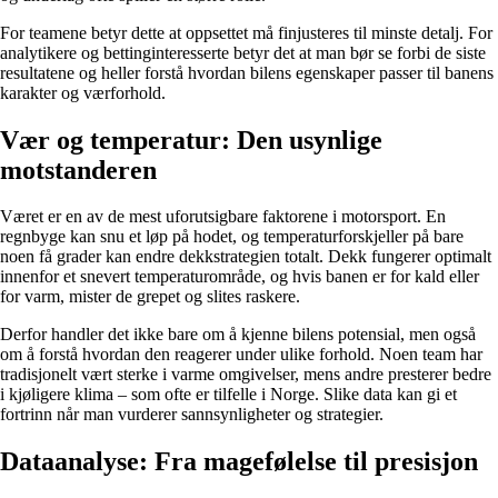
For teamene betyr dette at oppsettet må finjusteres til minste detalj. For
analytikere og bettinginteresserte betyr det at man bør se forbi de siste
resultatene og heller forstå hvordan bilens egenskaper passer til banens
karakter og værforhold.
Vær og temperatur: Den usynlige
motstanderen
Været er en av de mest uforutsigbare faktorene i motorsport. En
regnbyge kan snu et løp på hodet, og temperaturforskjeller på bare
noen få grader kan endre dekkstrategien totalt. Dekk fungerer optimalt
innenfor et snevert temperaturområde, og hvis banen er for kald eller
for varm, mister de grepet og slites raskere.
Derfor handler det ikke bare om å kjenne bilens potensial, men også
om å forstå hvordan den reagerer under ulike forhold. Noen team har
tradisjonelt vært sterke i varme omgivelser, mens andre presterer bedre
i kjøligere klima – som ofte er tilfelle i Norge. Slike data kan gi et
fortrinn når man vurderer sannsynligheter og strategier.
Dataanalyse: Fra magefølelse til presisjon