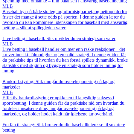
Spenning med omtanke – finn balansen i ansvarlig baseballbetting
MLB
Baseball byr på både strategi og uforutsigbarhet, og nettopp derfor
frister det mange å sette odds på sporten. I denne guiden lærer du
hvordan du kan kombinere lidenskapen for baseball med ansvarlig
betting – slik at spillegleden varer.
Live betting i baseball: Slik utvikler du en strategi som varer
MLB
Live betting i baseball handler om mer enn raske reaksjoner – det
krever innsikt, tålmodighet og en solid strategi. I denne guiden får
du praktiske tips til hvordan du kan forstå spillets dynamikk, bruke
statistikk med skjønn og bygge en strategi som holder inning for
inning.
Bankroll-styring: Slik unngår du overeksponering på lag og
markeder
MLB
Effektiv bankroll-styring er nøkkelen til langsiktig suksess i
sportsbetting. I denne guiden får du praktiske råd om hvordan du
fordeler innsatsene dine, unngår overeksponering på lag og
markeder, og holder hodet kaldt når følelsene tar overhånd.
Fra fan til strateg: Slik bruker du din baseballinteresse til smartere
betting