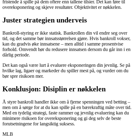
fristende å spille på dem oftere enn tallene tilsier. Det kan føre til
overeksponering og skjeve resultater. Objektivitet er nøkkelen.
Juster strategien underveis
Bankroll-styring er ikke statisk. Bankrollen din vil endre seg over
tid, og det samme bør innsatsstørrelsen gjøre. Hvis bankroll vokser,
kan du gradvis øke innsatsene – men alltid i samme prosentvise
forhold. Omvendt bør du redusere innsatsen dersom du går inn i en
dårlig periode.
Det kan også være lurt å evaluere eksponeringen din jevnlig. Se på
hvilke lag, ligaer og markeder du spiller mest på, og vurder om du
bør spre risikoen mer.
Konklusjon: Disiplin er nøkkelen
Å styre bankroll handler ikke om å fjerne spenningen ved betting –
men om å sørge for at du kan spille på en bærekraftig måte over tid.
Med en tydelig strategi, faste rammer og jevnlig evaluering kan du
minimere risikoen for overeksponering og gi deg selv de beste
forutsetningene for langsiktig suksess.
MLB