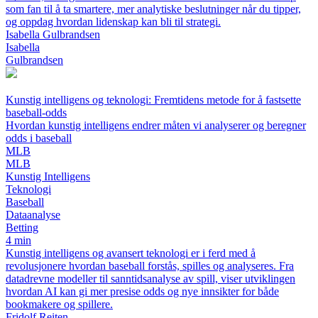
som fan til å ta smartere, mer analytiske beslutninger når du tipper,
og oppdag hvordan lidenskap kan bli til strategi.
Isabella Gulbrandsen
Isabella
Gulbrandsen
Kunstig intelligens og teknologi: Fremtidens metode for å fastsette
baseball-odds
Hvordan kunstig intelligens endrer måten vi analyserer og beregner
odds i baseball
MLB
MLB
Kunstig Intelligens
Teknologi
Baseball
Dataanalyse
Betting
4 min
Kunstig intelligens og avansert teknologi er i ferd med å
revolusjonere hvordan baseball forstås, spilles og analyseres. Fra
datadrevne modeller til sanntidsanalyse av spill, viser utviklingen
hvordan AI kan gi mer presise odds og nye innsikter for både
bookmakere og spillere.
Fridolf Reiten