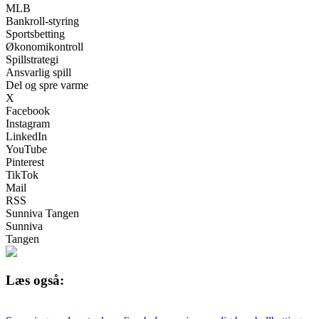
MLB
Bankroll-styring
Sportsbetting
Økonomikontroll
Spillstrategi
Ansvarlig spill
Del og spre varme
X
Facebook
Instagram
LinkedIn
YouTube
Pinterest
TikTok
Mail
RSS
Sunniva Tangen
Sunniva
Tangen
Læs også: