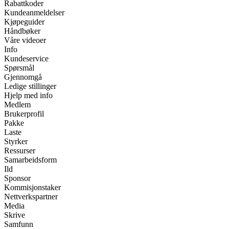
Rabattkoder
Kundeanmeldelser
Kjøpeguider
Håndbøker
Våre videoer
Info
Kundeservice
Spørsmål
Gjennomgå
Ledige stillinger
Hjelp med info
Medlem
Brukerprofil
Pakke
Laste
Styrker
Ressurser
Samarbeidsform
Ild
Sponsor
Kommisjonstaker
Nettverkspartner
Media
Skrive
Samfunn