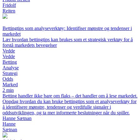
Fridolf
Reiten
Bettingtips som analyseverktøy: Identifiser mønstre og tendenser i
markedet
Lær hvordan bettingtips kan brukes som et strategisk verktøy for å
forstå markedets bevegelser
Vedde
Vedde
Betting
Analyse
Strategi
Odds
Marked
2 min
Betting handler ikke bare om flaks – det handler om å lese markedet.
Oppdag hvordan du kan bruke bettingtips som et analyseverktøy for
å identifisere mønstre, tendenser og verdifulle signaler i
oddsutviklingen, og ta mer informerte beslutninger når du spiller.
Hanne Sætnan
Hanne
Sætnan