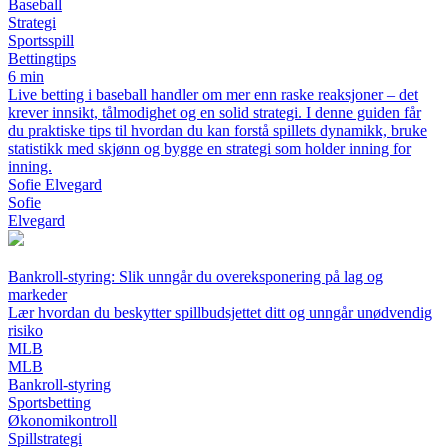
Baseball
Strategi
Sportsspill
Bettingtips
6 min
Live betting i baseball handler om mer enn raske reaksjoner – det
krever innsikt, tålmodighet og en solid strategi. I denne guiden får
du praktiske tips til hvordan du kan forstå spillets dynamikk, bruke
statistikk med skjønn og bygge en strategi som holder inning for
inning.
Sofie Elvegard
Sofie
Elvegard
Bankroll-styring: Slik unngår du overeksponering på lag og
markeder
Lær hvordan du beskytter spillbudsjettet ditt og unngår unødvendig
risiko
MLB
MLB
Bankroll-styring
Sportsbetting
Økonomikontroll
Spillstrategi