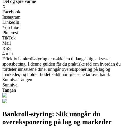
Del og spre varme
X
Facebook
Instagram
LinkedIn
YouTube
Pinterest
TikTok
Mail
RSS
4 min
Effektiv bankroll-styring er nøkkelen til langsiktig suksess i
sportsbetting. I denne guiden får du praktiske råd om hvordan du
fordeler innsatsene dine, unngår overeksponering på lag og
markeder, og holder hodet kaldt når følelsene tar overhånd.
Sunniva Tangen
Sunniva
Tangen
Bankroll-styring: Slik unngår du
overeksponering på lag og markeder