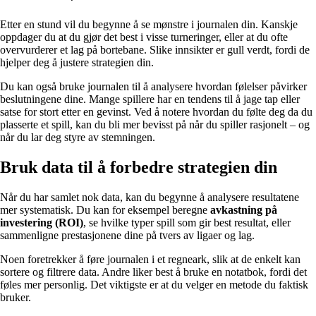
Etter en stund vil du begynne å se mønstre i journalen din. Kanskje
oppdager du at du gjør det best i visse turneringer, eller at du ofte
overvurderer et lag på bortebane. Slike innsikter er gull verdt, fordi de
hjelper deg å justere strategien din.
Du kan også bruke journalen til å analysere hvordan følelser påvirker
beslutningene dine. Mange spillere har en tendens til å jage tap eller
satse for stort etter en gevinst. Ved å notere hvordan du følte deg da du
plasserte et spill, kan du bli mer bevisst på når du spiller rasjonelt – og
når du lar deg styre av stemningen.
Bruk data til å forbedre strategien din
Når du har samlet nok data, kan du begynne å analysere resultatene
mer systematisk. Du kan for eksempel beregne
avkastning på
investering (ROI)
, se hvilke typer spill som gir best resultat, eller
sammenligne prestasjonene dine på tvers av ligaer og lag.
Noen foretrekker å føre journalen i et regneark, slik at de enkelt kan
sortere og filtrere data. Andre liker best å bruke en notatbok, fordi det
føles mer personlig. Det viktigste er at du velger en metode du faktisk
bruker.