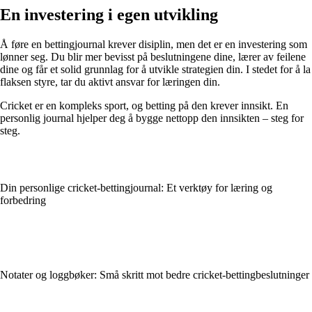
En investering i egen utvikling
Å føre en bettingjournal krever disiplin, men det er en investering som
lønner seg. Du blir mer bevisst på beslutningene dine, lærer av feilene
dine og får et solid grunnlag for å utvikle strategien din. I stedet for å la
flaksen styre, tar du aktivt ansvar for læringen din.
Cricket er en kompleks sport, og betting på den krever innsikt. En
personlig journal hjelper deg å bygge nettopp den innsikten – steg for
steg.
Din personlige cricket-bettingjournal: Et verktøy for læring og
forbedring
Notater og loggbøker: Små skritt mot bedre cricket-bettingbeslutninger