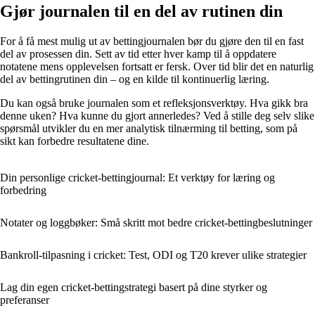
Gjør journalen til en del av rutinen din
For å få mest mulig ut av bettingjournalen bør du gjøre den til en fast
del av prosessen din. Sett av tid etter hver kamp til å oppdatere
notatene mens opplevelsen fortsatt er fersk. Over tid blir det en naturlig
del av bettingrutinen din – og en kilde til kontinuerlig læring.
Du kan også bruke journalen som et refleksjonsverktøy. Hva gikk bra
denne uken? Hva kunne du gjort annerledes? Ved å stille deg selv slike
spørsmål utvikler du en mer analytisk tilnærming til betting, som på
sikt kan forbedre resultatene dine.
Din personlige cricket-bettingjournal: Et verktøy for læring og
forbedring
Notater og loggbøker: Små skritt mot bedre cricket-bettingbeslutninger
Bankroll-tilpasning i cricket: Test, ODI og T20 krever ulike strategier
Lag din egen cricket-bettingstrategi basert på dine styrker og
preferanser