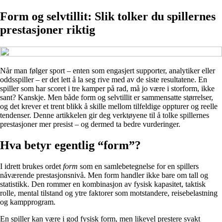
Form og selvtillit: Slik tolker du spillernes
prestasjoner riktig
Når man følger sport – enten som engasjert supporter, analytiker eller
oddsspiller – er det lett å la seg rive med av de siste resultatene. En
spiller som har scoret i tre kamper på rad, må jo være i storform, ikke
sant? Kanskje. Men både form og selvtillit er sammensatte størrelser,
og det krever et trent blikk å skille mellom tilfeldige oppturer og reelle
tendenser. Denne artikkelen gir deg verktøyene til å tolke spillernes
prestasjoner mer presist – og dermed ta bedre vurderinger.
Hva betyr egentlig “form”?
I idrett brukes ordet
form
som en samlebetegnelse for en spillers
nåværende prestasjonsnivå. Men form handler ikke bare om tall og
statistikk. Den rommer en kombinasjon av fysisk kapasitet, taktisk
rolle, mental tilstand og ytre faktorer som motstandere, reisebelastning
og kampprogram.
En spiller kan være i god fysisk form, men likevel prestere svakt