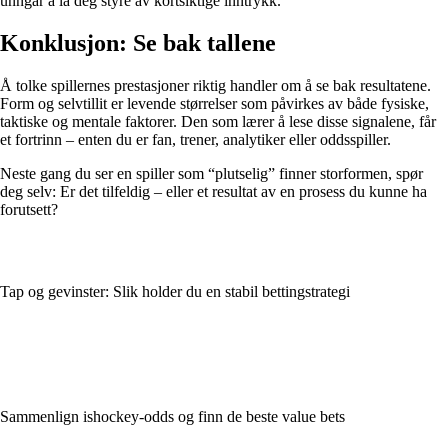
unngår å la deg styre av kortsiktige inntrykk.
Konklusjon: Se bak tallene
Å tolke spillernes prestasjoner riktig handler om å se bak resultatene.
Form og selvtillit er levende størrelser som påvirkes av både fysiske,
taktiske og mentale faktorer. Den som lærer å lese disse signalene, får
et fortrinn – enten du er fan, trener, analytiker eller oddsspiller.
Neste gang du ser en spiller som “plutselig” finner storformen, spør
deg selv: Er det tilfeldig – eller et resultat av en prosess du kunne ha
forutsett?
Tap og gevinster: Slik holder du en stabil bettingstrategi
Sammenlign ishockey-odds og finn de beste value bets