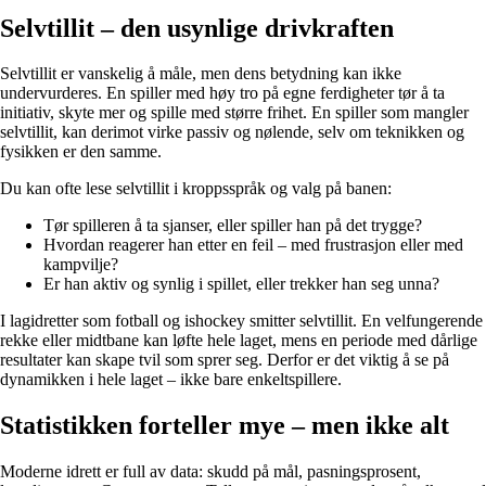
Selvtillit – den usynlige drivkraften
Selvtillit er vanskelig å måle, men dens betydning kan ikke
undervurderes. En spiller med høy tro på egne ferdigheter tør å ta
initiativ, skyte mer og spille med større frihet. En spiller som mangler
selvtillit, kan derimot virke passiv og nølende, selv om teknikken og
fysikken er den samme.
Du kan ofte lese selvtillit i kroppsspråk og valg på banen:
Tør spilleren å ta sjanser, eller spiller han på det trygge?
Hvordan reagerer han etter en feil – med frustrasjon eller med
kampvilje?
Er han aktiv og synlig i spillet, eller trekker han seg unna?
I lagidretter som fotball og ishockey smitter selvtillit. En velfungerende
rekke eller midtbane kan løfte hele laget, mens en periode med dårlige
resultater kan skape tvil som sprer seg. Derfor er det viktig å se på
dynamikken i hele laget – ikke bare enkeltspillere.
Statistikken forteller mye – men ikke alt
Moderne idrett er full av data: skudd på mål, pasningsprosent,