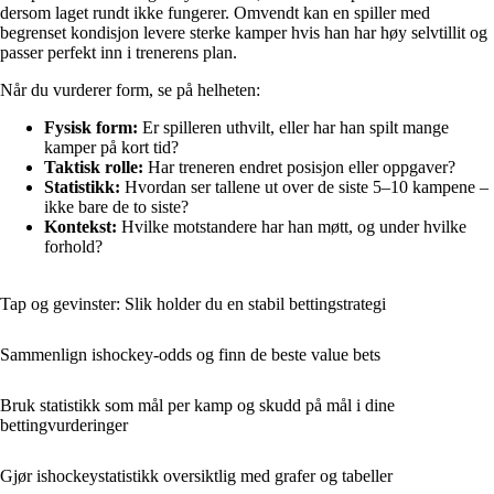
dersom laget rundt ikke fungerer. Omvendt kan en spiller med
begrenset kondisjon levere sterke kamper hvis han har høy selvtillit og
passer perfekt inn i trenerens plan.
Når du vurderer form, se på helheten:
Fysisk form:
Er spilleren uthvilt, eller har han spilt mange
kamper på kort tid?
Taktisk rolle:
Har treneren endret posisjon eller oppgaver?
Statistikk:
Hvordan ser tallene ut over de siste 5–10 kampene –
ikke bare de to siste?
Kontekst:
Hvilke motstandere har han møtt, og under hvilke
forhold?
Tap og gevinster: Slik holder du en stabil bettingstrategi
Sammenlign ishockey-odds og finn de beste value bets
Bruk statistikk som mål per kamp og skudd på mål i dine
bettingvurderinger
Gjør ishockeystatistikk oversiktlig med grafer og tabeller