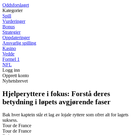
Oddsforslaget
Kategorier
Spill
Vurderinger
Bonus
Strategier
Oppdateringer
Ansvarlig spilling
Kasino
Vedde
Formel 1
NFL
Logg inn
Opprett konto
Nyhetsbrevet
Hjelperyttere i fokus: Forstå deres
betydning i løpets avgjørende faser
Bak hver kaptein står et lag av lojale ryttere som ofrer alt for lagets
suksess.
Tour de France
Tour de France