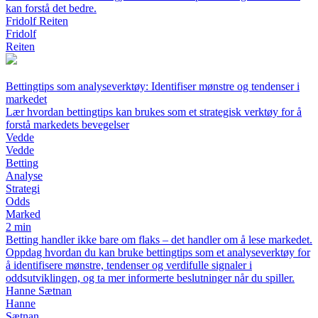
kan forstå det bedre.
Fridolf Reiten
Fridolf
Reiten
Bettingtips som analyseverktøy: Identifiser mønstre og tendenser i
markedet
Lær hvordan bettingtips kan brukes som et strategisk verktøy for å
forstå markedets bevegelser
Vedde
Vedde
Betting
Analyse
Strategi
Odds
Marked
2 min
Betting handler ikke bare om flaks – det handler om å lese markedet.
Oppdag hvordan du kan bruke bettingtips som et analyseverktøy for
å identifisere mønstre, tendenser og verdifulle signaler i
oddsutviklingen, og ta mer informerte beslutninger når du spiller.
Hanne Sætnan
Hanne
Sætnan