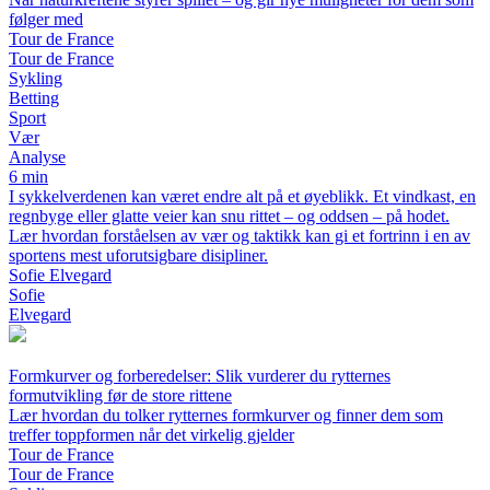
følger med
Tour de France
Tour de France
Sykling
Betting
Sport
Vær
Analyse
6 min
I sykkelverdenen kan været endre alt på et øyeblikk. Et vindkast, en
regnbyge eller glatte veier kan snu rittet – og oddsen – på hodet.
Lær hvordan forståelsen av vær og taktikk kan gi et fortrinn i en av
sportens mest uforutsigbare disipliner.
Sofie Elvegard
Sofie
Elvegard
Formkurver og forberedelser: Slik vurderer du rytternes
formutvikling før de store rittene
Lær hvordan du tolker rytternes formkurver og finner dem som
treffer toppformen når det virkelig gjelder
Tour de France
Tour de France