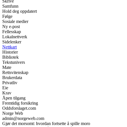
Skrive
Samfunn
Hold deg oppdatert
Følge
Sosiale medier
Ny e-post
Fellesskap
Lokalnettverk
Sidelenker
Nettkart
Historier
Bibliotek
Tekstunivers
Mate
Rettsvitenskap
Brukerdata
Privatliv
Eie
Krav
Åpen tilgang
Fremtidig forsikring
Oddsforslaget.com
Norge Web
admin@norgeweb.com
Gjør det morsomt: hvordan fortsette å spille moro