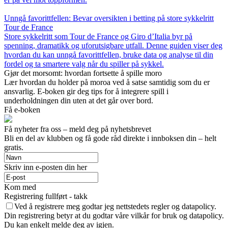
Unngå favorittfellen: Bevar oversikten i betting på store sykkelritt
Tour de France
Store sykkelritt som Tour de France og Giro d’Italia byr på
spenning, dramatikk og uforutsigbare utfall. Denne guiden viser deg
hvordan du kan unngå favorittfellen, bruke data og analyse til din
fordel og ta smartere valg når du spiller på sykkel.
Gjør det morsomt: hvordan fortsette å spille moro
Lær hvordan du holder på moroa ved å satse samtidig som du er
ansvarlig. E-boken gir deg tips for å integrere spill i
underholdningen din uten at det går over bord.
Få e-boken
Få nyheter fra oss – meld deg på nyhetsbrevet
Bli en del av klubben og få gode råd direkte i innboksen din – helt
gratis.
Skriv inn e-posten din her
Kom med
Registrering fullført - takk
Ved å registrere meg godtar jeg nettstedets regler og datapolicy.
Din registrering betyr at du godtar våre vilkår for bruk og datapolicy.
Du kan enkelt melde deg av igjen.