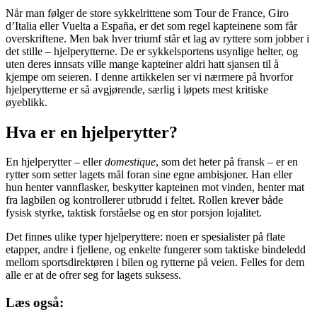
Når man følger de store sykkelrittene som Tour de France, Giro
d’Italia eller Vuelta a España, er det som regel kapteinene som får
overskriftene. Men bak hver triumf står et lag av ryttere som jobber i
det stille – hjelperytterne. De er sykkelsportens usynlige helter, og
uten deres innsats ville mange kapteiner aldri hatt sjansen til å
kjempe om seieren. I denne artikkelen ser vi nærmere på hvorfor
hjelperytterne er så avgjørende, særlig i løpets mest kritiske
øyeblikk.
Hva er en hjelperytter?
En hjelperytter – eller
domestique
, som det heter på fransk – er en
rytter som setter lagets mål foran sine egne ambisjoner. Han eller
hun henter vannflasker, beskytter kapteinen mot vinden, henter mat
fra lagbilen og kontrollerer utbrudd i feltet. Rollen krever både
fysisk styrke, taktisk forståelse og en stor porsjon lojalitet.
Det finnes ulike typer hjelperyttere: noen er spesialister på flate
etapper, andre i fjellene, og enkelte fungerer som taktiske bindeledd
mellom sportsdirektøren i bilen og rytterne på veien. Felles for dem
alle er at de ofrer seg for lagets suksess.
Læs også: