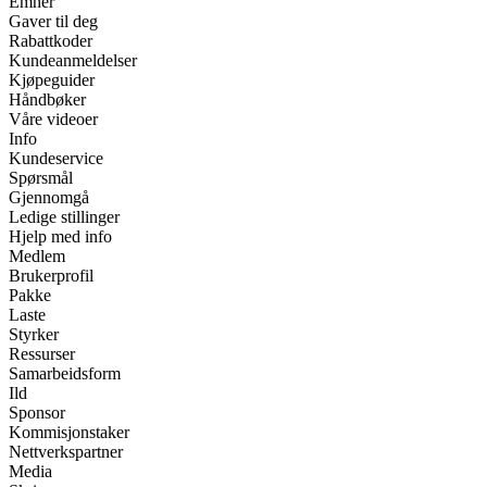
Emner
Gaver til deg
Rabattkoder
Kundeanmeldelser
Kjøpeguider
Håndbøker
Våre videoer
Info
Kundeservice
Spørsmål
Gjennomgå
Ledige stillinger
Hjelp med info
Medlem
Brukerprofil
Pakke
Laste
Styrker
Ressurser
Samarbeidsform
Ild
Sponsor
Kommisjonstaker
Nettverkspartner
Media