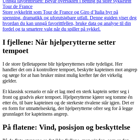
Unngå favorittfellen: Bevar oversikten i betting på store sykkelritt
Tour de France
Store sykkelritt som Tour de France og Giro d’Italia byr på
spenning, dramatikk og uforutsigbare utfall. Denne guiden viser deg
hvordan du kan unngå favorittfellen, bruke data og analyse til din
fordel og ta smartere valg når du spiller på sykkel.
I fjellene: Når hjelperytterne setter
tempoet
I de store fjelletappene blir hjelperytternes rolle tydeligst. Her
handler det om å kontrollere tempoet, beskytte kapteinen mot angrep
og sørge for at han bruker minst mulig krefter før det virkelig
gjelder.
Et klassisk scenario er når et lag med en sterk kaptein setter seg i
front og gradvis øker tempoet. Hjelperytterne kjører seg tomme én
etter én, til bare kapteinen og de sterkeste rivalene står igjen. Det er
en form for utmattelseskrig, der hjelperytterne ofrer seg for å legge
grunnlaget for kapteinens angrep.
På flatene: Vind, posisjon og beskyttelse