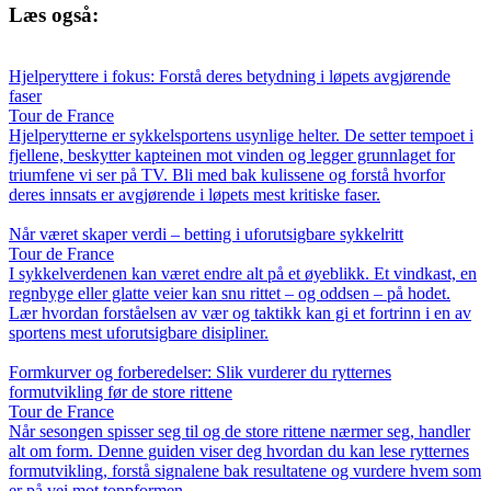
Læs også:
Hjelperyttere i fokus: Forstå deres betydning i løpets avgjørende
faser
Tour de France
Hjelperytterne er sykkelsportens usynlige helter. De setter tempoet i
fjellene, beskytter kapteinen mot vinden og legger grunnlaget for
triumfene vi ser på TV. Bli med bak kulissene og forstå hvorfor
deres innsats er avgjørende i løpets mest kritiske faser.
Når været skaper verdi – betting i uforutsigbare sykkelritt
Tour de France
I sykkelverdenen kan været endre alt på et øyeblikk. Et vindkast, en
regnbyge eller glatte veier kan snu rittet – og oddsen – på hodet.
Lær hvordan forståelsen av vær og taktikk kan gi et fortrinn i en av
sportens mest uforutsigbare disipliner.
Formkurver og forberedelser: Slik vurderer du rytternes
formutvikling før de store rittene
Tour de France
Når sesongen spisser seg til og de store rittene nærmer seg, handler
alt om form. Denne guiden viser deg hvordan du kan lese rytternes
formutvikling, forstå signalene bak resultatene og vurdere hvem som
er på vei mot toppformen.