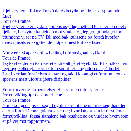
Hjelperyttere i fokus: Forstå deres betydning i løpets avgjørende
faser
Tour de France
Hjelperytterne er sykkelsportens usynlige helter. De setter tempoet i
fjellene, beskytter kapteinen mot vinden og legger grunnlaget for
triumfene vi ser på TV. Bli med bak kulissene og forstå hvorfor
deres innsats er avgjørende i løpets mest kritiske faser.
Når været skaper verdi – betting i uforutsigbare sykkelritt
Tour de France
I sykkelverdenen kan været endre alt på et øyeblikk. Et vindkast, en
regnbyge eller glatte veier kan snu rittet – og oddsen – på hodet.
Lær hvordan forståelsen av vær og taktikk kan gi et fortrinn i en av
sportens mest uforutsigbare disipliner.
Formkurver og forberedelser: Slik vurderer du rytternes
formutvikling før de store rittene
Tour de France
Når sesongen spisser seg til og de store rittene nærmer seg, handler
alt om form. Denne guiden viser deg hvordan du kan lese rytternes
formutvikling, forstå signalene bak resultatene og vurdere hvem som
er på vei mot toppformen.