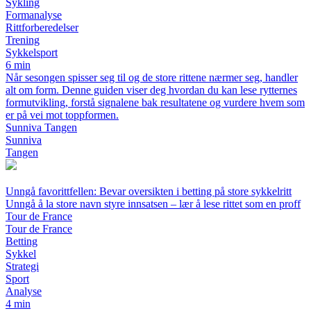
Sykling
Formanalyse
Rittforberedelser
Trening
Sykkelsport
6 min
Når sesongen spisser seg til og de store rittene nærmer seg, handler
alt om form. Denne guiden viser deg hvordan du kan lese rytternes
formutvikling, forstå signalene bak resultatene og vurdere hvem som
er på vei mot toppformen.
Sunniva Tangen
Sunniva
Tangen
Unngå favorittfellen: Bevar oversikten i betting på store sykkelritt
Unngå å la store navn styre innsatsen – lær å lese rittet som en proff
Tour de France
Tour de France
Betting
Sykkel
Strategi
Sport
Analyse
4 min