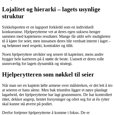
Lojalitet og hierarki – lagets usynlige
struktur
Sykkelsporten er en lagsport forkledd som en individuell
konkurranse. Hjelperytterne vet at deres egen suksess henger
sammen med kapteinens resultater. Mange får aldri selv muligheten
til å kjøre for seier, men innsatsen deres blir verdsatt internt i laget –
og belønnet med respekt, kontrakter og tillit.
Noen hjelperyttere utvikler seg senere til kapteiner, mens andre
bygger hele karrieren på å støtte de beste. Uansett er deres rolle
uunnværlig for lagets dynamikk og strategi.
Hjelperytteren som nøkkel til seier
Når man ser en kaptein løfte armene over målstreken, er det lett å tro
at seieren er hans alene. Men bak triumfen ligger et nøye planlagt
lagarbeid, der hjelperytterne har lagt grunnmuren. De har kontrollert
rittet, dekket angrep, hentet forsyninger og ofret seg for at én rytter
skal kunne stå øverst på podiet.
Derfor fortjener hjelperytterne å komme i fokus. De er