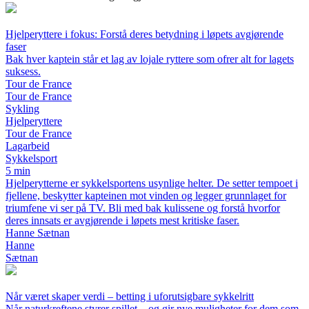
Hjelperyttere i fokus: Forstå deres betydning i løpets avgjørende
faser
Bak hver kaptein står et lag av lojale ryttere som ofrer alt for lagets
suksess.
Tour de France
Tour de France
Sykling
Hjelperyttere
Tour de France
Lagarbeid
Sykkelsport
5 min
Hjelperytterne er sykkelsportens usynlige helter. De setter tempoet i
fjellene, beskytter kapteinen mot vinden og legger grunnlaget for
triumfene vi ser på TV. Bli med bak kulissene og forstå hvorfor
deres innsats er avgjørende i løpets mest kritiske faser.
Hanne Sætnan
Hanne
Sætnan
Når været skaper verdi – betting i uforutsigbare sykkelritt
Når naturkreftene styrer spillet – og gir nye muligheter for dem som