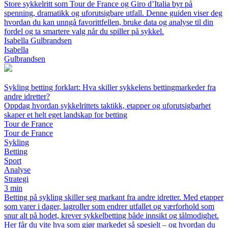
Store sykkelritt som Tour de France og Giro d’Italia byr på
spenning, dramatikk og uforutsigbare utfall. Denne guiden viser deg
hvordan du kan unngå favorittfellen, bruke data og analyse til din
fordel og ta smartere valg når du spiller på sykkel.
Isabella Gulbrandsen
Isabella
Gulbrandsen
Sykling betting forklart: Hva skiller sykkelens bettingmarkeder fra
andre idretter?
Oppdag hvordan sykkelrittets taktikk, etapper og uforutsigbarhet
skaper et helt eget landskap for betting
Tour de France
Tour de France
Sykling
Betting
Sport
Analyse
Strategi
3 min
Betting på sykling skiller seg markant fra andre idretter. Med etapper
som varer i dager, lagroller som endrer utfallet og værforhold som
snur alt på hodet, krever sykkelbetting både innsikt og tålmodighet.
Her får du vite hva som gjør markedet så spesielt – og hvordan du