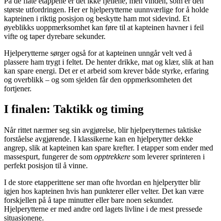
På de flate etappene er det ikke fjellene, men vinden, som er den
største utfordringen. Her er hjelperytterne uunnværlige for å holde
kapteinen i riktig posisjon og beskytte ham mot sidevind. Et
øyeblikks uoppmerksomhet kan føre til at kapteinen havner i feil
vifte og taper dyrebare sekunder.
Hjelperytterne sørger også for at kapteinen unngår velt ved å
plassere ham trygt i feltet. De henter drikke, mat og klær, slik at han
kan spare energi. Det er et arbeid som krever både styrke, erfaring
og overblikk – og som sjelden får den oppmerksomheten det
fortjener.
I finalen: Taktikk og timing
Når rittet nærmer seg sin avgjørelse, blir hjelperytternes taktiske
forståelse avgjørende. I klassikerne kan en hjelperytter dekke
angrep, slik at kapteinen kan spare krefter. I etapper som ender med
massespurt, fungerer de som
opptrekkere
som leverer sprinteren i
perfekt posisjon til å vinne.
I de store etapperittene ser man ofte hvordan en hjelperytter blir
igjen hos kapteinen hvis han punkterer eller velter. Det kan være
forskjellen på å tape minutter eller bare noen sekunder.
Hjelperytterne er med andre ord lagets livline i de mest pressede
situasjonene.