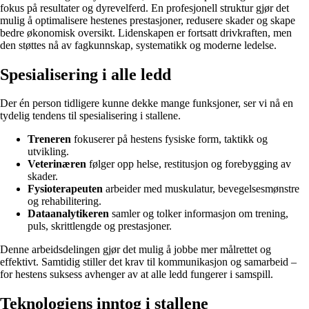
fokus på resultater og dyrevelferd. En profesjonell struktur gjør det
mulig å optimalisere hestenes prestasjoner, redusere skader og skape
bedre økonomisk oversikt. Lidenskapen er fortsatt drivkraften, men
den støttes nå av fagkunnskap, systematikk og moderne ledelse.
Spesialisering i alle ledd
Der én person tidligere kunne dekke mange funksjoner, ser vi nå en
tydelig tendens til spesialisering i stallene.
Treneren
fokuserer på hestens fysiske form, taktikk og
utvikling.
Veterinæren
følger opp helse, restitusjon og forebygging av
skader.
Fysioterapeuten
arbeider med muskulatur, bevegelsesmønstre
og rehabilitering.
Dataanalytikeren
samler og tolker informasjon om trening,
puls, skrittlengde og prestasjoner.
Denne arbeidsdelingen gjør det mulig å jobbe mer målrettet og
effektivt. Samtidig stiller det krav til kommunikasjon og samarbeid –
for hestens suksess avhenger av at alle ledd fungerer i samspill.
Teknologiens inntog i stallene