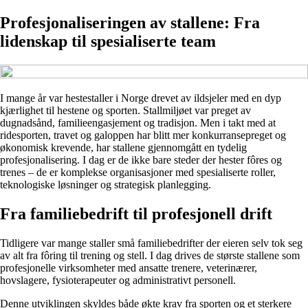
Profesjonaliseringen av stallene: Fra
lidenskap til spesialiserte team
I mange år var hestestaller i Norge drevet av ildsjeler med en dyp
kjærlighet til hestene og sporten. Stallmiljøet var preget av
dugnadsånd, familieengasjement og tradisjon. Men i takt med at
ridesporten, travet og galoppen har blitt mer konkurransepreget og
økonomisk krevende, har stallene gjennomgått en tydelig
profesjonalisering. I dag er de ikke bare steder der hester fôres og
trenes – de er komplekse organisasjoner med spesialiserte roller,
teknologiske løsninger og strategisk planlegging.
Fra familiebedrift til profesjonell drift
Tidligere var mange staller små familiebedrifter der eieren selv tok seg
av alt fra fôring til trening og stell. I dag drives de største stallene som
profesjonelle virksomheter med ansatte trenere, veterinærer,
hovslagere, fysioterapeuter og administrativt personell.
Denne utviklingen skyldes både økte krav fra sporten og et sterkere