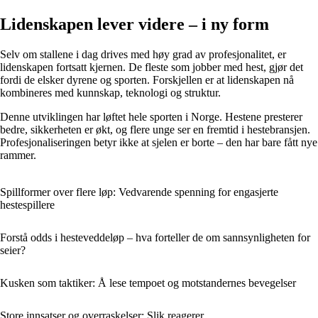
Lidenskapen lever videre – i ny form
Selv om stallene i dag drives med høy grad av profesjonalitet, er
lidenskapen fortsatt kjernen. De fleste som jobber med hest, gjør det
fordi de elsker dyrene og sporten. Forskjellen er at lidenskapen nå
kombineres med kunnskap, teknologi og struktur.
Denne utviklingen har løftet hele sporten i Norge. Hestene presterer
bedre, sikkerheten er økt, og flere unge ser en fremtid i hestebransjen.
Profesjonaliseringen betyr ikke at sjelen er borte – den har bare fått nye
rammer.
Spillformer over flere løp: Vedvarende spenning for engasjerte
hestespillere
Forstå odds i hesteveddeløp – hva forteller de om sannsynligheten for
seier?
Kusken som taktiker: Å lese tempoet og motstandernes bevegelser
Store innsatser og overraskelser: Slik reagerer