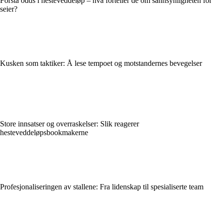
Forstå odds i hesteveddeløp – hva forteller de om sannsynligheten for
seier?
Kusken som taktiker: Å lese tempoet og motstandernes bevegelser
Store innsatser og overraskelser: Slik reagerer
hesteveddeløpsbookmakerne
Profesjonaliseringen av stallene: Fra lidenskap til spesialiserte team