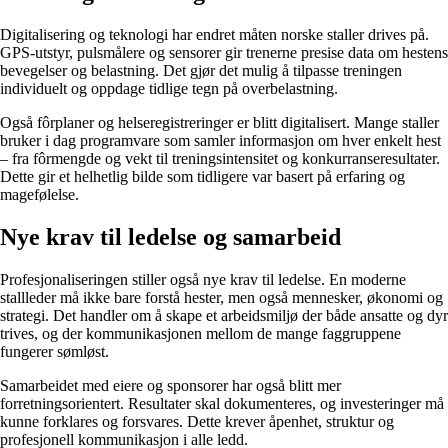
Digitalisering og teknologi har endret måten norske staller drives på.
GPS-utstyr, pulsmålere og sensorer gir trenerne presise data om hestens
bevegelser og belastning. Det gjør det mulig å tilpasse treningen
individuelt og oppdage tidlige tegn på overbelastning.
Også fôrplaner og helseregistreringer er blitt digitalisert. Mange staller
bruker i dag programvare som samler informasjon om hver enkelt hest
– fra fôrmengde og vekt til treningsintensitet og konkurranseresultater.
Dette gir et helhetlig bilde som tidligere var basert på erfaring og
magefølelse.
Nye krav til ledelse og samarbeid
Profesjonaliseringen stiller også nye krav til ledelse. En moderne
stallleder må ikke bare forstå hester, men også mennesker, økonomi og
strategi. Det handler om å skape et arbeidsmiljø der både ansatte og dyr
trives, og der kommunikasjonen mellom de mange faggruppene
fungerer sømløst.
Samarbeidet med eiere og sponsorer har også blitt mer
forretningsorientert. Resultater skal dokumenteres, og investeringer må
kunne forklares og forsvares. Dette krever åpenhet, struktur og
profesjonell kommunikasjon i alle ledd.