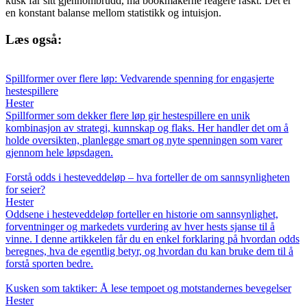
kusk får sitt gjennombrudd, må bookmakerne reagere raskt. Det er
en konstant balanse mellom statistikk og intuisjon.
Læs også:
Spillformer over flere løp: Vedvarende spenning for engasjerte
hestespillere
Hester
Spillformer som dekker flere løp gir hestespillere en unik
kombinasjon av strategi, kunnskap og flaks. Her handler det om å
holde oversikten, planlegge smart og nyte spenningen som varer
gjennom hele løpsdagen.
Forstå odds i hesteveddeløp – hva forteller de om sannsynligheten
for seier?
Hester
Oddsene i hesteveddeløp forteller en historie om sannsynlighet,
forventninger og markedets vurdering av hver hests sjanse til å
vinne. I denne artikkelen får du en enkel forklaring på hvordan odds
beregnes, hva de egentlig betyr, og hvordan du kan bruke dem til å
forstå sporten bedre.
Kusken som taktiker: Å lese tempoet og motstandernes bevegelser
Hester