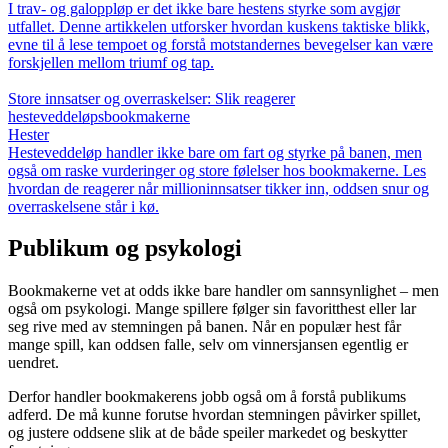
I trav- og galoppløp er det ikke bare hestens styrke som avgjør
utfallet. Denne artikkelen utforsker hvordan kuskens taktiske blikk,
evne til å lese tempoet og forstå motstandernes bevegelser kan være
forskjellen mellom triumf og tap.
Store innsatser og overraskelser: Slik reagerer
hesteveddeløpsbookmakerne
Hester
Hesteveddeløp handler ikke bare om fart og styrke på banen, men
også om raske vurderinger og store følelser hos bookmakerne. Les
hvordan de reagerer når millioninnsatser tikker inn, oddsen snur og
overraskelsene står i kø.
Publikum og psykologi
Bookmakerne vet at odds ikke bare handler om sannsynlighet – men
også om psykologi. Mange spillere følger sin favoritthest eller lar
seg rive med av stemningen på banen. Når en populær hest får
mange spill, kan oddsen falle, selv om vinnersjansen egentlig er
uendret.
Derfor handler bookmakerens jobb også om å forstå publikums
adferd. De må kunne forutse hvordan stemningen påvirker spillet,
og justere oddsene slik at de både speiler markedet og beskytter