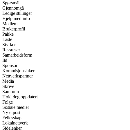
Spørsmål
Gjennomgå
Ledige stillinger
Hjelp med info
Medlem
Brukerprofil
Pakke
Laste
Styrker
Ressurser
Samarbeidsform
Ild
Sponsor
Kommisjonstaker
Nettverkspartner
Media
Skrive
Samfunn
Hold deg oppdatert
Følge
Sosiale medier
Ny e-post
Fellesskap
Lokalnettverk
Sidelenker