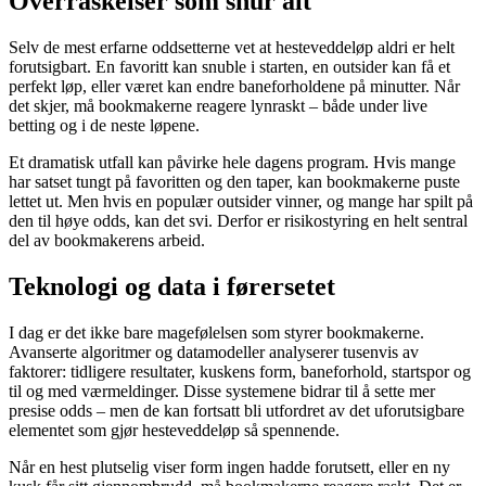
Overraskelser som snur alt
Selv de mest erfarne oddsetterne vet at hesteveddeløp aldri er helt
forutsigbart. En favoritt kan snuble i starten, en outsider kan få et
perfekt løp, eller været kan endre baneforholdene på minutter. Når
det skjer, må bookmakerne reagere lynraskt – både under live
betting og i de neste løpene.
Et dramatisk utfall kan påvirke hele dagens program. Hvis mange
har satset tungt på favoritten og den taper, kan bookmakerne puste
lettet ut. Men hvis en populær outsider vinner, og mange har spilt på
den til høye odds, kan det svi. Derfor er risikostyring en helt sentral
del av bookmakerens arbeid.
Teknologi og data i førersetet
I dag er det ikke bare magefølelsen som styrer bookmakerne.
Avanserte algoritmer og datamodeller analyserer tusenvis av
faktorer: tidligere resultater, kuskens form, baneforhold, startspor og
til og med værmeldinger. Disse systemene bidrar til å sette mer
presise odds – men de kan fortsatt bli utfordret av det uforutsigbare
elementet som gjør hesteveddeløp så spennende.
Når en hest plutselig viser form ingen hadde forutsett, eller en ny