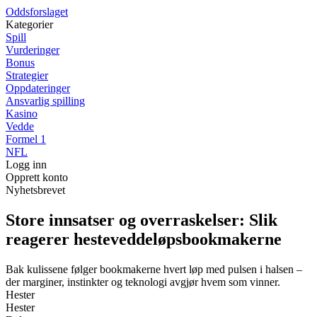
Oddsforslaget
Kategorier
Spill
Vurderinger
Bonus
Strategier
Oppdateringer
Ansvarlig spilling
Kasino
Vedde
Formel 1
NFL
Logg inn
Opprett konto
Nyhetsbrevet
Store innsatser og overraskelser: Slik
reagerer hesteveddeløpsbookmakerne
Bak kulissene følger bookmakerne hvert løp med pulsen i halsen –
der marginer, instinkter og teknologi avgjør hvem som vinner.
Hester
Hester