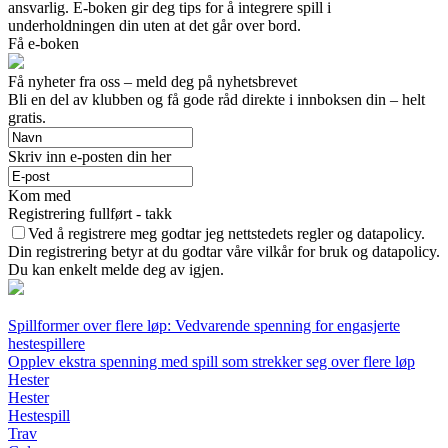
ansvarlig. E-boken gir deg tips for å integrere spill i
underholdningen din uten at det går over bord.
Få e-boken
Få nyheter fra oss – meld deg på nyhetsbrevet
Bli en del av klubben og få gode råd direkte i innboksen din – helt
gratis.
Skriv inn e-posten din her
Kom med
Registrering fullført - takk
Ved å registrere meg godtar jeg nettstedets regler og datapolicy.
Din registrering betyr at du godtar våre vilkår for bruk og datapolicy.
Du kan enkelt melde deg av igjen.
Spillformer over flere løp: Vedvarende spenning for engasjerte
hestespillere
Opplev ekstra spenning med spill som strekker seg over flere løp
Hester
Hester
Hestespill
Trav