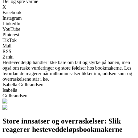
Del og spre varme
X
Facebook
Instagram
LinkedIn
YouTube
Pinterest
TikTok
Mail
RSS
2 min
Hesteveddeløp handler ikke bare om fart og styrke på banen, men
også om raske vurderinger og store følelser hos bookmakerne. Les
hvordan de reagerer når millioninnsatser tikker inn, oddsen snur og
overraskelsene står i kø.
Isabella Gulbrandsen
Isabella
Gulbrandsen
Store innsatser og overraskelser: Slik
reagerer hesteveddeløpsbookmakerne