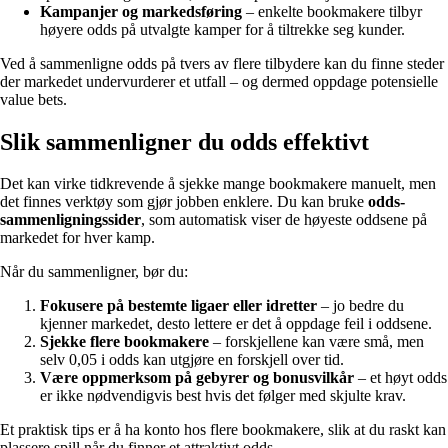
Kampanjer og markedsføring
– enkelte bookmakere tilbyr
høyere odds på utvalgte kamper for å tiltrekke seg kunder.
Ved å sammenligne odds på tvers av flere tilbydere kan du finne steder
der markedet undervurderer et utfall – og dermed oppdage potensielle
value bets.
Slik sammenligner du odds effektivt
Det kan virke tidkrevende å sjekke mange bookmakere manuelt, men
det finnes verktøy som gjør jobben enklere. Du kan bruke
odds-
sammenligningssider
, som automatisk viser de høyeste oddsene på
markedet for hver kamp.
Når du sammenligner, bør du:
Fokusere på bestemte ligaer eller idretter
– jo bedre du
kjenner markedet, desto lettere er det å oppdage feil i oddsene.
Sjekke flere bookmakere
– forskjellene kan være små, men
selv 0,05 i odds kan utgjøre en forskjell over tid.
Være oppmerksom på gebyrer og bonusvilkår
– et høyt odds
er ikke nødvendigvis best hvis det følger med skjulte krav.
Et praktisk tips er å ha konto hos flere bookmakere, slik at du raskt kan
plassere spill når du finner et attraktivt odds.