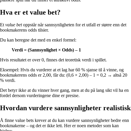
Hva er et value bet?
Et
value bet
oppstår når sannsynligheten for et utfall er større enn det
bookmakerens odds tilsier.
Du kan beregne det med en enkel formel:
Verdi = (Sannsynlighet × Odds) – 1
Hvis resultatet er over 0, finnes det teoretisk verdi i spillet.
Eksempel: Hvis du vurderer at et lag har 60 % sjanse til å vinne, og
bookmakerens odds er 2,00, får du: (0,6 × 2,00) – 1 = 0,2 → altså 20
% verdi.
Det betyr ikke at du vinner hver gang, men at du på lang sikt vil ha en
fordel dersom vurderingene dine er presise.
Hvordan vurdere sannsynligheter realistisk
Å finne value bets krever at du kan vurdere sannsynligheter bedre enn
bookmakerne – og det er ikke lett. Her er noen metoder som kan
hjelpe: