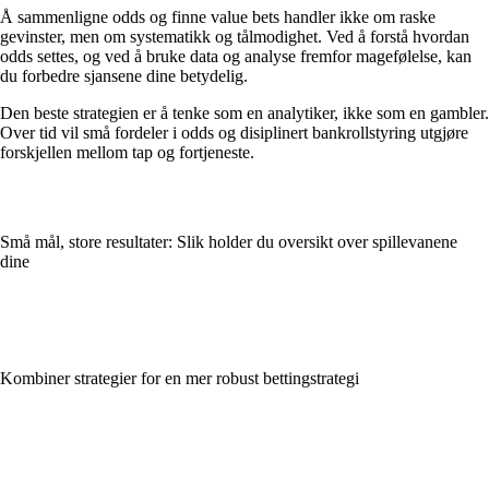
Å sammenligne odds og finne value bets handler ikke om raske
gevinster, men om systematikk og tålmodighet. Ved å forstå hvordan
odds settes, og ved å bruke data og analyse fremfor magefølelse, kan
du forbedre sjansene dine betydelig.
Den beste strategien er å tenke som en analytiker, ikke som en gambler.
Over tid vil små fordeler i odds og disiplinert bankrollstyring utgjøre
forskjellen mellom tap og fortjeneste.
Små mål, store resultater: Slik holder du oversikt over spillevanene
dine
Kombiner strategier for en mer robust bettingstrategi