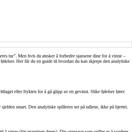
t deres tur”. Men hvis du ønsker å forbedre sjansene dine for å vinne –
 følelser. Her får du en guide til hvordan du kan skjerpe den analytiske
tlaget eller frykten for å gå glipp av en gevinst. Slike følelser fører
r sjelden smart. Den analytiske spilleren ser på tallene, ikke på hjertet.
 til å vinne (før marginen deres). Din oppgave som spiller er å vurdere