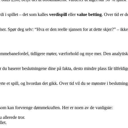
di i spillet – det som kalles
verdispill
eller
value betting
. Over tid er 
elser. Spør deg selv: “Hva er den reelle sjansen for at dette skjer?” – ik
mmebanefordel, tidligere møter, værforhold og mye mer. Den analytiske s
er du baserer beslutningene dine på fakta, desto mindre plass får tilfel
erte et spill, og hvordan det gikk. Over tid vil du se mønstre i beslutni
r som kan forvrenge dømmekraften. Her er noen av de vanligste:
 allerede tror.
let.