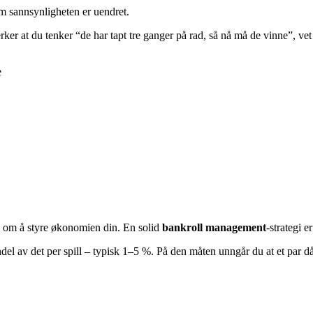
om sannsynligheten er uendret.
ker at du tenker “de har tapt tre ganger på rad, så nå må de vinne”, vet 
e
så om å styre økonomien din. En solid
bankroll management
-strategi e
entandel av det per spill – typisk 1–5 %. På den måten unngår du at et par 