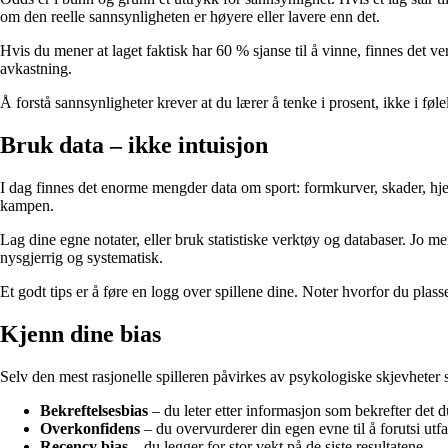
om den reelle sannsynligheten er høyere eller lavere enn det.
Hvis du mener at laget faktisk har 60 % sjanse til å vinne, finnes det ver
avkastning.
Å forstå sannsynligheter krever at du lærer å tenke i prosent, ikke i føl
Bruk data – ikke intuisjon
I dag finnes det enorme mengder data om sport: formkurver, skader, hje
kampen.
Lag dine egne notater, eller bruk statistiske verktøy og databaser. Jo m
nysgjerrig og systematisk.
Et godt tips er å føre en logg over spillene dine. Noter hvorfor du plass
Kjenn dine bias
Selv den mest rasjonelle spilleren påvirkes av psykologiske skjevhete
Bekreftelsesbias
– du leter etter informasjon som bekrefter det du
Overkonfidens
– du overvurderer din egen evne til å forutsi utfal
Recency bias
– du legger for stor vekt på de siste resultatene.