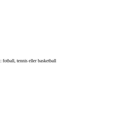
: fotball, tennis eller basketball