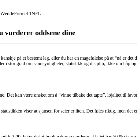
o
Vedde
Formel 1
NFL
du vurderer oddsene dine
ier kanskje på et bestemt lag, eller du har en magefølelse på at “nå er de
er i stor grad om sannsynligheter, statistikk og disiplin, ikke om håp og
. Det kan være ønsket om å “vinne tilbake det tapte”, lojalitet til favorit
tatistikken viser at sjansen for seier er liten. Det føles riktig, men det e
il odds 2,00, betyr det at bookmakerne vurderer at laget har 50 % sjanse