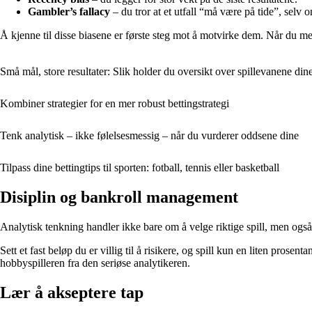
Gambler’s fallacy
– du tror at et utfall “må være på tide”, selv 
Å kjenne til disse biasene er første steg mot å motvirke dem. Når du mer
Små mål, store resultater: Slik holder du oversikt over spillevanene din
Kombiner strategier for en mer robust bettingstrategi
Tenk analytisk – ikke følelsesmessig – når du vurderer oddsene dine
Tilpass dine bettingtips til sporten: fotball, tennis eller basketball
Disiplin og bankroll management
Analytisk tenkning handler ikke bare om å velge riktige spill, men og
Sett et fast beløp du er villig til å risikere, og spill kun en liten pros
hobbyspilleren fra den seriøse analytikeren.
Lær å akseptere tap