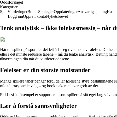
Oddsforslaget
Kategorier
Spill
Vurderinger
Bonus
Strategier
Oppdateringer
Ansvarlig spilling
Kasin
Logg inn
Opprett konto
Nyhetsbrevet
Tenk analytisk – ikke følelsesmessig – når 
Når du spiller på sport, er det lett å la seg rive med av følelser. Du he
eller i det minste redusere tapene – må du tenke analytisk. Betting handl
tilnærmingen din når du vurderer oddsene.
Følelser er din største motstander
Mange spillere taper penger fordi de lar følelsene styre beslutningene sine
ofte til irrasjonelle valg – og bookmakerne lever godt av det.
Et klassisk eksempel er supporteren som spiller på sitt eget lag, selv om s
Lær å forstå sannsynligheter
Odds er i bunn og grunn et uttrykk for sannsynlighet. Hvis et lag står t