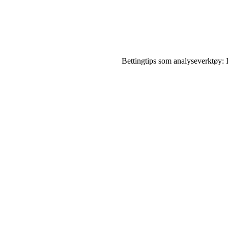
Bettingtips som analyseverktøy: 